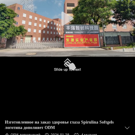
ФАБРИКА
КОНТРОЛЬ
КАЧЕСТВА
КОНТАКТНЫЕ
ДАННЫЕ
НОВОСТИ
ВСЕ
СЛУЧАИ
Изготовленное на заказ здоровье глаза Spirulina Softgels
логотипа дополняет ODM
ОТПРАВИТЬ