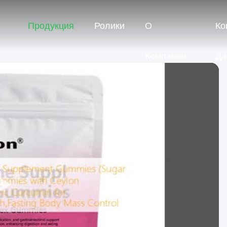
Продукция
Ролики
О
Ко
Компании
Да