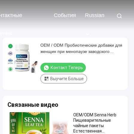
нтактные
События
Russian
нные
OEM / ODM Пробиотические добавки для
женщин при менопаузе заводского
производства - 60 миллиардов КОЕ
Пробиотики Akkermansia для
Контакт Теперь
гормонального баланса, ночной
потливости, облегчения приливов,
Выучите Больше
здоровья кишечника, индивидуальная
формула
Связанные видео
OEM/ODM Senna Herb
Пищеварительные
чайные пакеты
Естественная