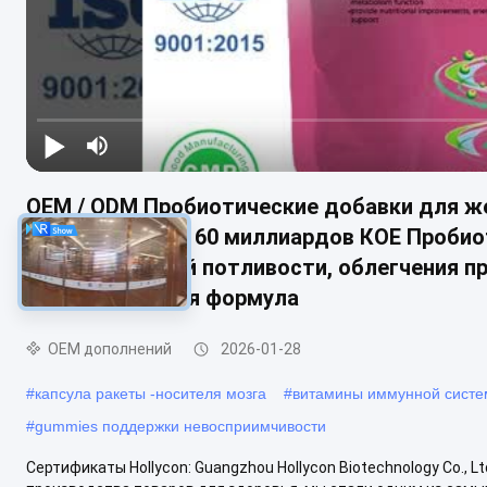
OEM / ODM Пробиотические добавки для ж
производства - 60 миллиардов КОЕ Пробио
баланса, ночной потливости, облегчения п
индивидуальная формула
OEM дополнений
2026-01-28
#
капсула ракеты -носителя мозга
#
витамины иммунной сист
#
gummies поддержки невосприимчивости
Сертификаты Hollycon: Guangzhou Hollycon Biotechnology Co., 