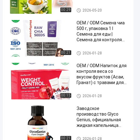
пищеварительная
система Уход за
OEM дополнений
00:29
2026-05-20
травами Ухудшение
здоровья Чайные
OEM / ODM Семена чиа
пакеты
500 г, упаковка 1 I
Семена для еды |
Семена для контроля
веса | Богаты кальцием,
белком и клетчаткой,
OEM дополнений
00:21
2026-01-28
без добавления сахара,
индивидуальная
OEM / ODM Напиток для
формула
контроля веса со
вкусом фруктов (Асаи,
Гранат) с травами для
похудения (Гарциния
Камбоджийская,
OEM дополнений
00:15
2026-01-28
Джимнема Сильвестра)
для поддержания
Заводское
здорового образа
производство Glyco
жизни. Без добавления
Genius, официальная
сахара, индивидуальная
жидкая капельница
формула
GlycoGenius,
превосходная смесь
OEM дополнений
00:21
2026-01-28