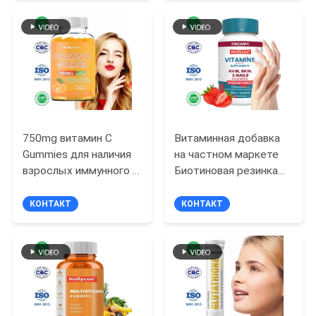
клеточная пищевая
мужчин и женщин
ЗАПРОС
добавка, оптовая
поставка
КАРТА
индивидуальной
формулы
САЙТА
ПОЛИТИКА
750mg витамин C
Витаминная добавка
УЕДИНЕНИЯ
Gummies для наличия
на частном маркете
взрослых иммунного с
Биотиновая резинка
апельсином
поддерживает уход за
клейковины витаминов
кожей Прочность
КОНТАКТ
КОНТАКТ
b свободным
ногтей