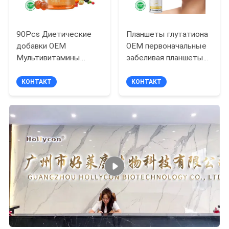
90Pcs Диетические
Планшеты глутатиона
добавки OEM
OEM первоначальные
Мультивитамины
забеливая планшеты
Гумовые травы
глутатиона шипучие
Ингредиенты 2 года
КОНТАКТ
КОНТАКТ
Срок годности