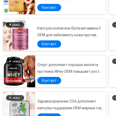
анти- старея
Контакт
Капсула коллагена Gluta витамина C
OEM для забеливать кожи против
старения
Контакт
Спорт дополняет порошок изолята
протеина Whey OEM повышает рост
мышцы
Контакт
Здравоохранение COA дополняет
капсулы поддержки OEM жирные горя
уменьшая