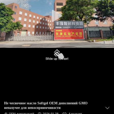
ФАБРИКА
КОНТРОЛЬ
КАЧЕСТВА
КОНТАКТНЫЕ
ДАННЫЕ
НОВОСТИ
ВСЕ
СЛУЧАИ
Не чесночное масло Softgel OEM дополнений GMO
непахучее для невосприимчивости
ОТПРАВИТЬ