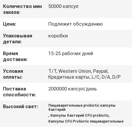
ФАБРИКА
Количество мин
50000 капсул
заказа:
КОНТРОЛЬ
Цена:
Подлежит обсуждению
КАЧЕСТВА
Упаковывая
коробки
детали:
КОНТАКТНЫЕ
Время
15-25 рабочих дней
доставки:
ДАННЫЕ
Условия
T/T, Western Union, Paypal,
оплаты:
Кредитные карты, L/C, D/A, D/P
НОВОСТИ
Поставка
2000000 капсул/день
способности:
ВСЕ
Высокий свет:
Пищеварительные probiotic капсулы
СЛУЧАИ
бактерий
,
,
Капсулы бактерий CFU probiotic
Капсулы CFU Probiotic пищеварительные
ОТПРАВИТЬ