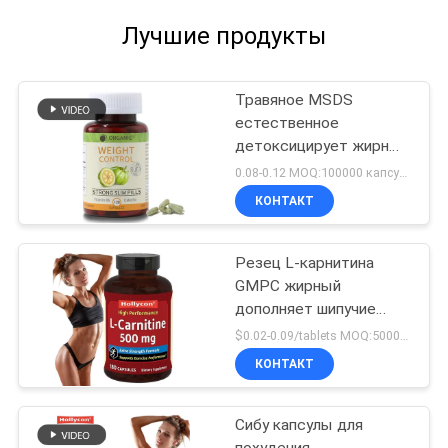
Лучшие продукты
Травяное MSDS
естественное
детоксицирует жирные
дополнения резца
0.08-0.12 MOQ:100000 капсулы/планшетов
быстрые уменьшающ
КОНТАКТ
120 капсул
Резец L-карнитина
GMPC жирный
дополняет шипучие
капсулы для
$0.02-0.09/tablets MOQ:50000 планшетов
вытрезвителя Silmming
КОНТАКТ
Сибу капсулы для