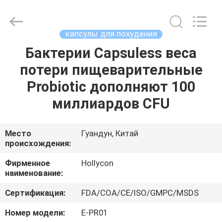
Guangzhou
Hollycon
Biotechnology
Co.,
Ltd..
капсулы для похудения
All
Rights
Reserved.
Бактерии Capsuless веса
ГЛАВНАЯ
потери пищеварительные
СТРАНИЦА
Probiotic дополняют 100
ПРОДУКЦИЯ
миллиардов CFU
РОЛИКИ
Место
Гуандун, Китай
происхождения:
О
Фирменное
Hollycon
наименование:
КОМПАНИИ
Сертификация:
FDA/COA/CE/ISO/GMPC/MSDS
НАША
Номер модели:
E-PR01