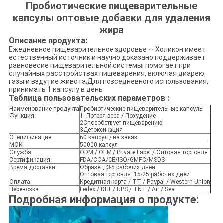
Пробиотические пищеварительные
капсулы оптовые добавки для удаления
жира
Описание продукта:
Ежедневное пищеварительное здоровье ∙ ∙ Холикон имеет
естественный источник и научно доказано поддерживает
равновесие пищеварительной системы; помогает при
случайных расстройствах пищеварения, включая диарею,
газы и вздутие живота;Для повседневного использования,
принимать 1 капсулу в день
Таблица пользовательских параметров
:
Наименование продукта
Пробиотические пищеварительные капсулы
Функция
1. Потеря веса / Похудение
2Способствует пищеварению
3Детоксикация
Спецификация
60 капсул / на заказ
МОК
50000 капсул
Служба
ODM / OEM / Private Label / Оптовая торговля
Сертификация
FDA/COA/CE/ISO/GMPC/MSDS
Время доставки:
Образец: 3-5 рабочих дней
Оптовая торговля: 15-25 рабочих дней
Оплата
Кредитная карта / TT / Paypal / Western Union
Перевозка
Fedex / DHL / UPS / TNT / Air / Sea
Подробная информация о продукте: