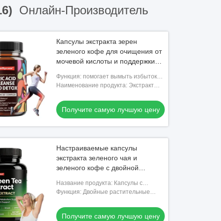
16)
Онлайн-Производитель
Капсулы экстракта зерен
зеленого кофе для очищения от
мочевой кислоты и поддержки
суставов
Функция: помогает вымыть избыток
мочевой кислоты, поддерживает
Наименование продукта: Экстракт
удобство суставов и способствует
зеленой кофейной бобы для очистки
здоровью поче
и детоксикации мочевой кислоты
Получите самую лучшую цену
Ежедневные капсулы мочевой
Настраиваемые капсулы
экстракта зеленого чая и
зеленого кофе с двойной
ботанической формулой и
Название продукта: Капсулы с
природными антиоксидантами
экстрактом зеленого чая и зерен
Функция: Двойные растительные
зеленого кофе
антиоксидантные питательные
капсулы
Получите самую лучшую цену