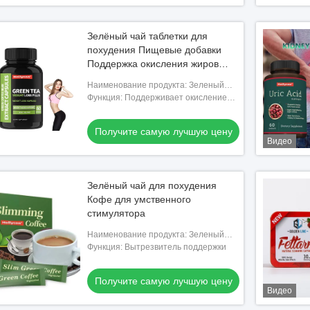
Зелёный чай таблетки для
похудения Пищевые добавки
Поддержка окисления жиров
Иммунное здоровье
Наименование продукта: Зеленый
чай для похудения
Функция: Поддерживает окисление
жиров и иммунное здоровье
Получите самую лучшую цену
Видео
Зелёный чай для похудения
Кофе для умственного
стимулятора
Наименование продукта: Зеленый
чай для похудения
Функция: Вытрезвитель поддержки
Получите самую лучшую цену
Видео