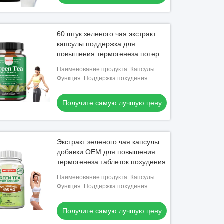
60 штук зеленого чая экстракт
капсулы поддержка для
повышения термогенеза потеря
веса таблеток
Наименование продукта: Капсулы
выдержки зеленого чая
Функция: Поддержка похудения
Получите самую лучшую цену
Экстракт зеленого чая капсулы
добавки OEM для повышения
термогенеза таблеток похудения
Наименование продукта: Капсулы
выдержки зеленого чая
Функция: Поддержка похудения
Получите самую лучшую цену