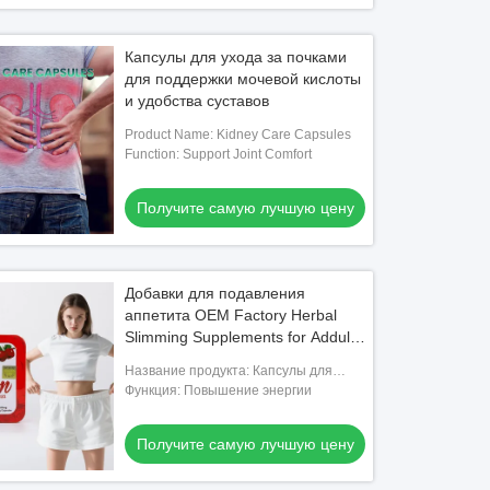
Капсулы для ухода за почками
для поддержки мочевой кислоты
и удобства суставов
Product Name: Kidney Care Capsules
Function: Support Joint Comfort
Получите самую лучшую цену
Добавки для подавления
аппетита OEM Factory Herbal
Slimming Supplements for Addult
Green Tea Extract Ускорение
Название продукта: Капсулы для
метаболизма
похудения
Функция: Повышение энергии
Получите самую лучшую цену