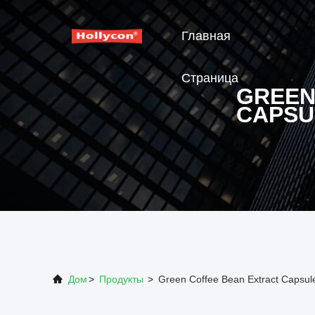
Главная
Страница
GREEN
CAPSU
Дом
>
Продукты
>
Green Coffee Bean Extract Capsu