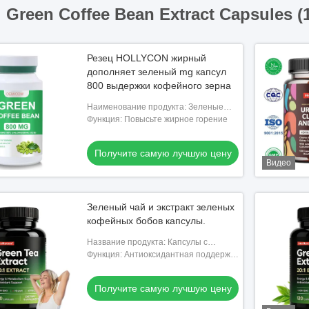
Green Coffee Bean Extract Capsules (
Резец HOLLYCON жирный
дополняет зеленый mg капсул
800 выдержки кофейного зерна
Наименование продукта: Зеленые
капсулы выдержки кофейного зерна
Функция: Повысьте жирное горение
Получите самую лучшую цену
Видео
Зеленый чай и экстракт зеленых
кофейных бобов капсулы.
Название продукта: Капсулы с
экстрактом зеленого чая и зерен
Функция: Антиоксидантная поддержка
зеленого кофе
энергетики и метаболизма
Получите самую лучшую цену