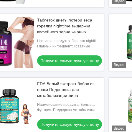
Видео
Таблеток диеты потери веса
горелки nighttime выдержка
кофейного зерна жирных
зеленая и белое дополнение
Название продукта: Горелка nighttime
фасоли почки
жирная
Главный ингредиент: Травяные
дополнения
Получите самую лучшую цену
Видео
FDA Белый экстракт бобов из
почки Поддержка для
метаболизации жира
Наименование продукта: Белые
таблетки экстракта бобов
Функция: Поддержка метаболизма
жира
Получите самую лучшую цену
Видео