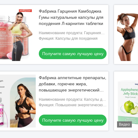
Фабрика Гарциния Камбоджиа
Гумы натуральные капсулы для
похудения Л-карнитин таблетки
Наименование продукта: Гарциния
Камбоджиа
Функция: Капсулы для похудения
Получите самую лучшую цену
Фабрика аппетитные препараты,
добавки, горючее жира,
повышающее энергетический
метаболизм.
Наименование продукта: Капсулы для
сжигания жира на животе
Функция: Повышение энергетического
метаболизма
Получите самую лучшую цену
Видео