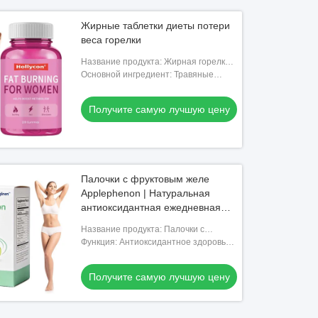
Жирные таблетки диеты потери
веса горелки
Название продукта: Жирная горелка
Gummies
Основной ингредиент: Травяные
добавки
Получите самую лучшую цену
Палочки с фруктовым желе
Applephenon | Натуральная
антиоксидантная ежедневная
ботаническая питательная
Название продукта: Палочки с
закуска, настраиваемая частная
фруктовым желе Applephenon
Функция: Антиоксидантное здоровье
марка OEM ODM
кишечника и пищеварения Поддержка
снижения веса
Получите самую лучшую цену