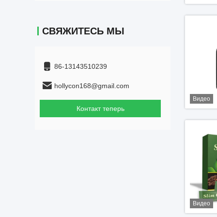
СВЯЖИТЕСЬ МЫ
86-13143510239
hollycon168@gmail.com
Видео
Контакт теперь
Видео