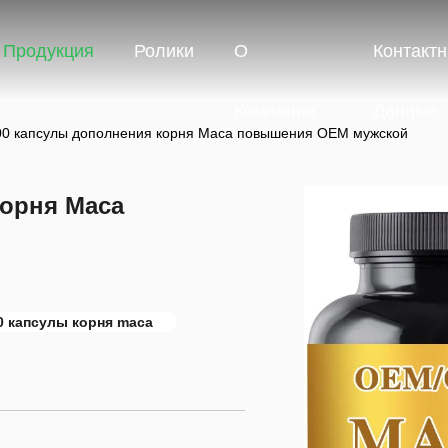
Продукция
Ролики
О
Контакт
Компании
Данные
00 капсулы дополнения корня Maca повышения OEM мужской
корня Maca
0 капсулы корня maca