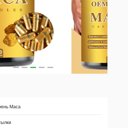
рень Maca
тылки