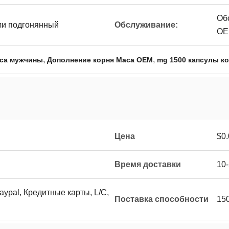
Об
или подгонянный
Обслуживание:
OE
,
,
aca мужчины
Дополнение корня Maca OEM
mg 1500 капсулы к
Цена
$0
Время доставки
10
Paypal, Кредитные карты, L/C,
Поставка способности
150