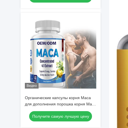
Видео
Органические капсулы корня Maca
для дополнения порошка корня Maca
людей женщин
Получите самую лучшую цену