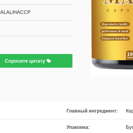
HALAL/HACCP
Спросите цитату
Главный ингредиент:
Ко
е
Упаковка:
Бу