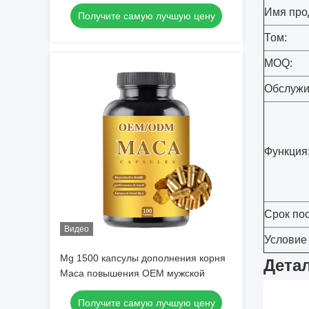
для людей
Имя про
Получите самую лучшую цену
Том:
MOQ:
Обслужи
Функция
Срок пос
Видео
Условие
Mg 1500 капсулы дополнения корня
Детал
Maca повышения OEM мужской
Получите самую лучшую цену