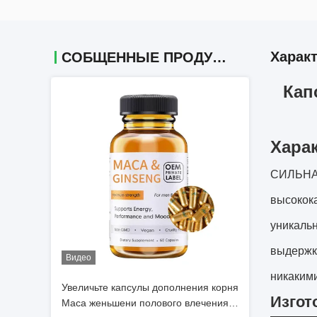
Харак
СОБЩЕННЫЕ ПРОДУКТЫ
Кап
Хара
СИЛЬНАЯ
высокока
уникальн
выдержки
Видео
никаким
Увеличьте капсулы дополнения корня
Изгот
Maca женьшени полового влечения