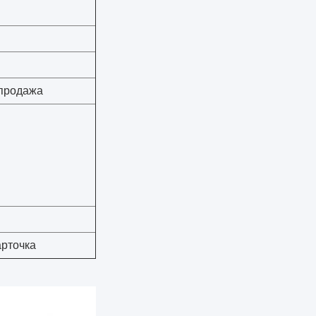
 продажа
арточка