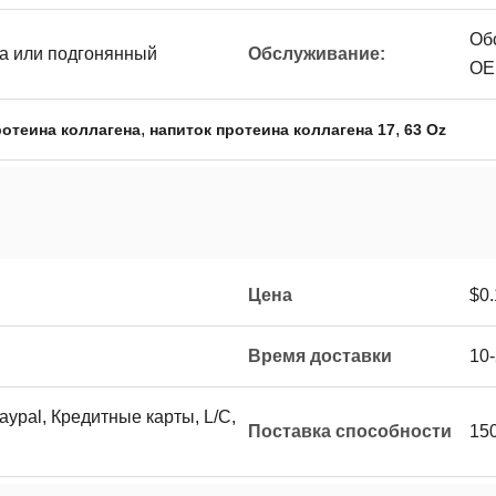
Об
ка или подгонянный
Обслуживание:
OE
,
,
ротеина коллагена
напиток протеина коллагена 17
63 Oz
Цена
$0.
Время доставки
10
Paypal, Кредитные карты, L/C,
Поставка способности
150