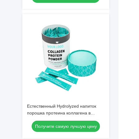
Естественный Hydrolyzed напиток
порошка протеина коллагена в
прокладке 17,63 Oz
Получите самую лучшую цену