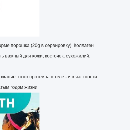
орме порошка (20g в сервировку). Коллаген
нь важный для кожи, косточек, сухожилий,
жание этого протеина в теле - и в частности
цатым годом жизни