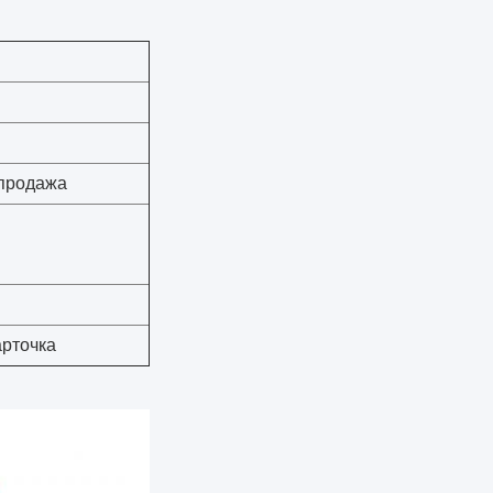
 продажа
арточка