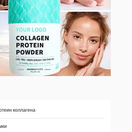
отеин коллагена
мки