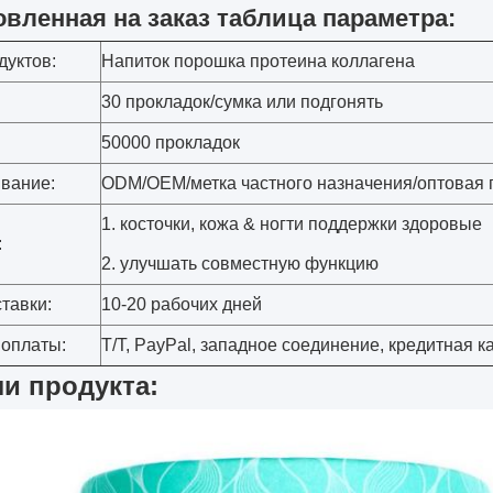
овленная на заказ таблица параметра:
дуктов:
Напиток порошка протеина коллагена
30 прокладок/сумка или подгонять
50000 прокладок
вание:
ODM/OEM/метка частного назначения/оптовая
1. косточки, кожа & ногти поддержки здоровые
:
2. улучшать совместную функцию
тавки:
10-20 рабочих дней
 оплаты:
T/T, PayPal, западное соединение, кредитная к
и продукта: