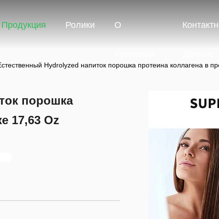
Продукция
Ролики
О
Контакт
Компании
Данные
Естественный Hydrolyzed напиток порошка протеина коллагена в пр
иток порошка
е 17,63 Oz