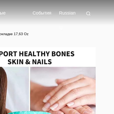
ные
События
Russian
окладке 17,63 Oz