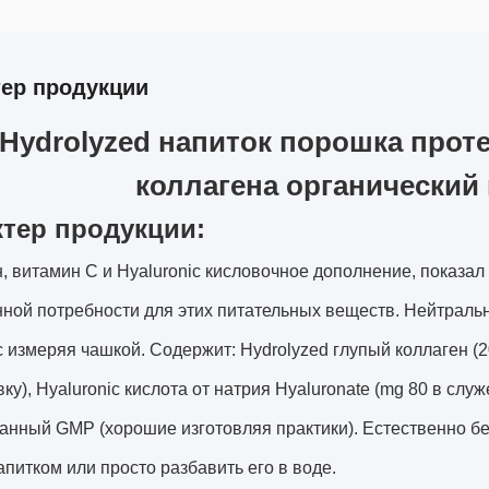
тер продукции
Hydrolyzed напиток порошка прот
коллагена органический
ктер продукции:
, витамин C и Hyaluronic кисловочное дополнение, показал 
ной потребности для этих питательных веществ. Нейтральн
 измеряя чашкой. Содержит: Hydrolyzed глупый коллаген (20
ку), Hyaluronic кислота от натрия Hyaluronate (mg 80 в слу
анный GMP (хорошие изготовляя практики). Естественно б
апитком или просто разбавить его в воде.