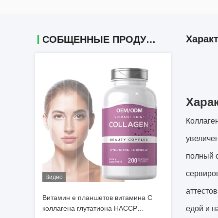
Харак
СОБЩЕННЫЕ ПРОДУКТЫ
Хара
Коллаген
увеличен
полный с
сервиров
Видео
аттестов
Витамин e планшетов витамина C
коллагена глутатиона HACCP
едой и н