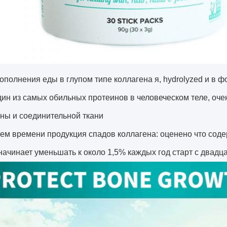
ополнения еды в глупом типе коллагена я, hydrolyzed и в ф
дин из самых обильных протеинов в человеческом теле, оче
ны и соединительной ткани
ем времени продукция спадов коллагена: оценено что содер
 начинает уменьшать к около 1,5% каждых год старт с двад