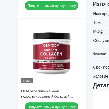
применяет обложку к забеливать
Изгот
Получите самую лучшую цену
таблетки
Имя про
Том:
MOQ:
Обслужи
Функция
Срок пос
Условие
Видео
Детал
OEM отбеливание кожи
гидролизированный белковый
порошок гидролизированные
Получите самую лучшую цену
пептиды коллагена