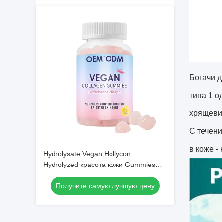
Богачи д
типа 1 о
хрящеви
С течени
в коже -
Hydrolysate Vegan Hollycon
Hydrolyzed красота кожи Gummies
капсул коллагена
Получите самую лучшую цену