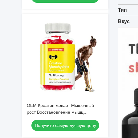
Тип
Вкус
OEM Креатин жевает Мышечный
рост Восстановление мышц
Восстановление тренировки
Получите самую лучшую цену
Анаэробная выносливость Без
вздутия