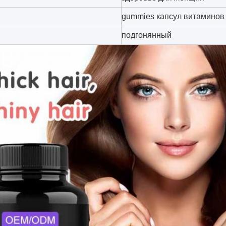
gummies капсул витаминов
подгонянный