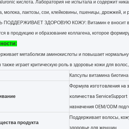
luronic кислота. Лаборатория не испытала и содержит ника
а, молока, лактозы, сои, клейковины, пшеницы, дрожжей, и
ПОДДЕРЖИВАЕТ ЗДОРОВУЮ КОЖУ: Витамин e вносит вкла
ся в продукцию и образование коллагена, которое формиру
ности:
рживает метаболизм аминокислоты и повышает нормальн
н также играет критическую роль в здоровье кожи для волос,
Капсулы
витамина биотина
Формула изготовления на 
количества ServiceSupport
ивание
назначения OEM/ODM подг
Поддерживает волосы, кожу
щества продукта
здоровье для женщин