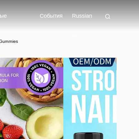
ные
События
Russian
 Gummies