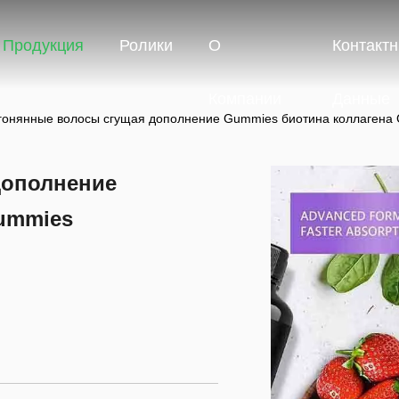
Продукция
Ролики
О
Контакт
Компании
Данные
гонянные волосы сгущая дополнение Gummies биотина коллагена
дополнение
ummies