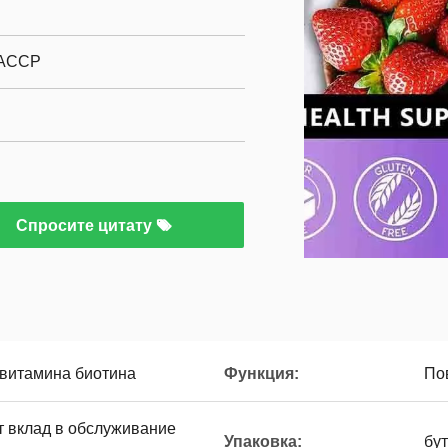
HACCP
Спросите цитату
витамина биотина
Функция:
По
т вклад в обслуживание
Упаковка:
бу