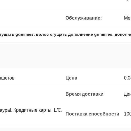
Обслуживание:
Ме
,
,
сгущать gummies
волос сгущать дополнение gummies
дополн
ншетов
Цена
0.0
Время доставки
ден
Paypal, Кредитные карты, L/C,
Поставка способности
10