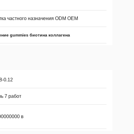
тка частного назначения ODM OEM
ение gummies биотина коллагена
8-0.12
ь 7 работ
00000000 в