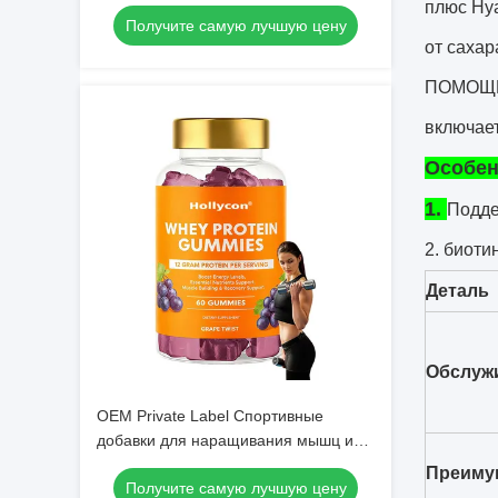
сывороточного порошка
плюс Hya
Получите самую лучшую цену
Сывороточный белок Добавка после
от сахар
тренировки Добавка Сывороточный
белок жвачки
ПОМОЩЬ 
включает
Особен
1.
Подде
2. биоти
Деталь
Обслуж
OEM Private Label Спортивные
добавки для наращивания мышц и
восстановления метаболизма и
Преиму
Получите самую лучшую цену
энергии