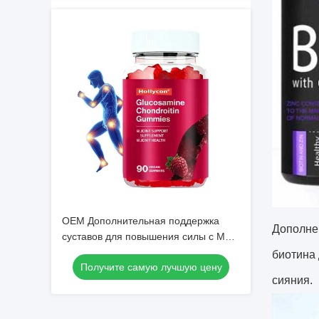
OEM Дополнительная поддержка
Дополне
суставов для повышения силы с MSM
& Elderberry Гибкость Глюкозамин
биотина 
Получите самую лучшую цену
Хондроитин Gummies
сияния.